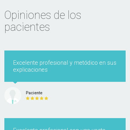
Chequeo preventivo Medicina
Opiniones de los
General
pacientes
Desde 30000 $
Excelente profesional y metódico en sus
explicaciones
Salud integral del adulto
Paciente
Desde 30000 $