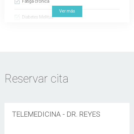
Fatiga crónica
Ver más
Diabetes Mellitus
Dolor articular
Infección urinaria
Gripe
Reservar cita
Osteoartritis
Hipertensión arterial
Fiebre
TELEMEDICINA - DR. REYES
Desmayo